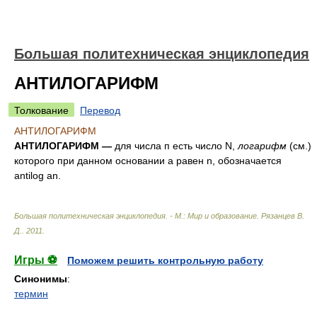
Большая политехническая энциклопедия
АНТИЛОГАРИФМ
Толкование
Перевод
АНТИЛОГАРИФМ
АНТИЛОГАРИФМ —
для числа п есть число N,
логарифм
(см.)
которого при данном основании а равен n, обозначается
antilog аn.
Большая политехническая энциклопедия. - М.: Мир и образование
.
Рязанцев В.
Д.
.
2011
.
Игры ⚽
Поможем решить контрольную работу
Синонимы
:
термин