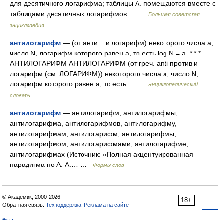
для десятичного логарифма; таблицы А. помещаются вместе с
таблицами десятичных логарифмов… …
Большая советская
энциклопедия
антилогарифм
— (от анти... и логарифм) некоторого числа а,
число N, логарифм которого равен а, то есть log N = а. * * *
АНТИЛОГАРИФМ АНТИЛОГАРИФМ (от греч. anti против и
логарифм (см. ЛОГАРИФМ)) некоторого числа а, число N,
логарифм которого равен а, то есть… …
Энциклопедический
словарь
антилогарифм
— антилогарифм, антилогарифмы,
антилогарифма, антилогарифмов, антилогарифму,
антилогарифмам, антилогарифм, антилогарифмы,
антилогарифмом, антилогарифмами, антилогарифме,
антилогарифмах (Источник: «Полная акцентуированная
парадигма по А. А.… …
Формы слов
© Академик, 2000-2026
18+
Обратная связь:
Техподдержка
,
Реклама на сайте