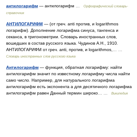
антилогарифм
— антилогарифм …
Орфографический словарь-
справочник
АНТИЛОГАРИФМ
— (от греч. anti против, и logarithmos
логарифм). Дополнение логарифма синуса, тангенса и
секанса, в тригонометрии. Словарь иностранных слов,
вошедших в состав русского языка. Чудинов А.Н., 1910.
АНТИЛОГАРИФМ от греч. anti, против, и logarithmos,… …
Словарь иностранных слов русского языка
Антилогарифм
— функция, обратная логарифму: найти
антилогарифм значит по известному логарифму числа найти
само число. Например, для натурального логарифма
антилогарифм есть экспонента а для десятичного логарифма
антилогарифм равен Данный термин широко… …
Википедия