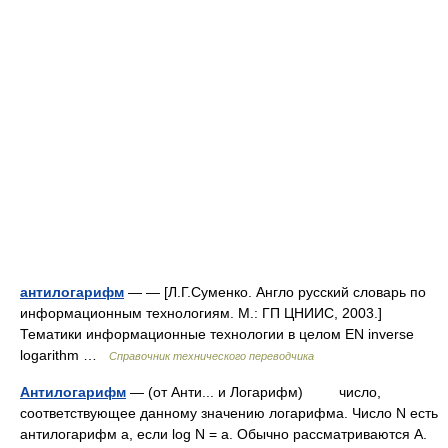
антилогарифм
— — [Л.Г.Суменко. Англо русский словарь по
информационным технологиям. М.: ГП ЦНИИС, 2003.]
Тематики информационные технологии в целом EN inverse
logarithm …
Справочник технического переводчика
Антилогарифм
— (от Анти... и Логарифм) число,
соответствующее данному значению логарифма. Число N есть
антилогарифм а, если log N = а. Обычно рассматриваются А.